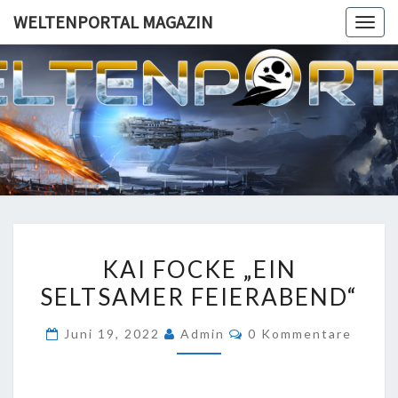
Skip
WELTENPORTAL MAGAZIN
Togg
to
navig
content
WELTENP
MAGA
KAI
KAI FOCKE „EIN
FOCKE
SELTSAMER FEIERABEND“
„EIN
SELTSAMER
Kommentare
Juni 19, 2022
Admin
0 Kommentare
FEIERABEND“