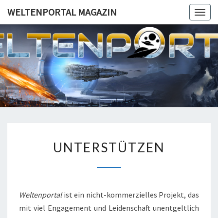
Skip
WELTENPORTAL MAGAZIN
Togg
to
navig
content
WELTENP
MAGA
UNTERSTÜTZEN
UNTERSTÜTZEN
Weltenportal
ist ein nicht-kommerzielles Projekt, das
mit viel Engagement und Leidenschaft unentgeltlich